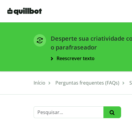
Desperte sua criatividade 
o parafraseador
Reescrever texto
Início
Perguntas frequentes (FAQs)
S