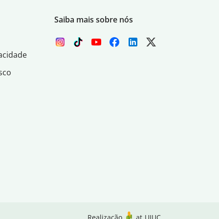
Saiba mais sobre nós
acidade
sco
Realização
at
UIUC