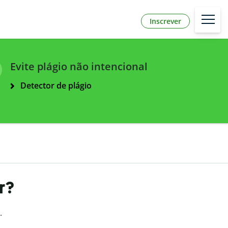
Inscrever
Evite plágio não intencional
Detector de plágio
r?
.