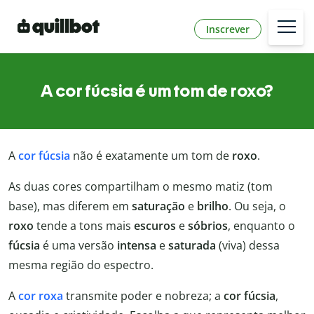
Inscrever
A cor fúcsia é um tom de roxo?
A
cor fúcsia
não é exatamente um tom de
roxo
.
As duas cores compartilham o mesmo matiz (tom
base), mas diferem em
saturação
e
brilho
. Ou seja, o
roxo
tende a tons mais
escuros
e
sóbrios
, enquanto o
fúcsia
é uma versão
intensa
e
saturada
(viva) dessa
mesma região do espectro.
A
cor roxa
transmite poder e nobreza; a
cor fúcsia
,