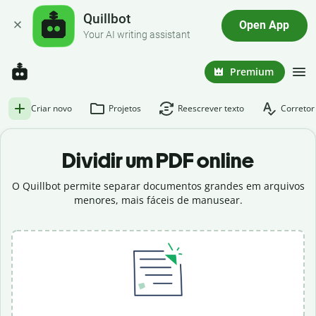
Quillbot
Open App
Your AI writing assistant
Premium
Criar novo
Projetos
Reescrever texto
Corretor
Dividir um PDF online
O Quillbot permite separar documentos grandes em arquivos
menores, mais fáceis de manusear.