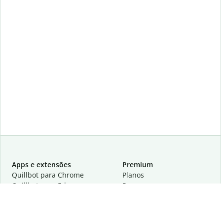
Apps e extensões
Premium
Quillbot para Chrome
Planos
Quillbot para Edge
Preços
Quillbot para Safari
Para equipes
Quillbot para Android
Parcerias
Quillbot para iOS
Solicite uma demonstração