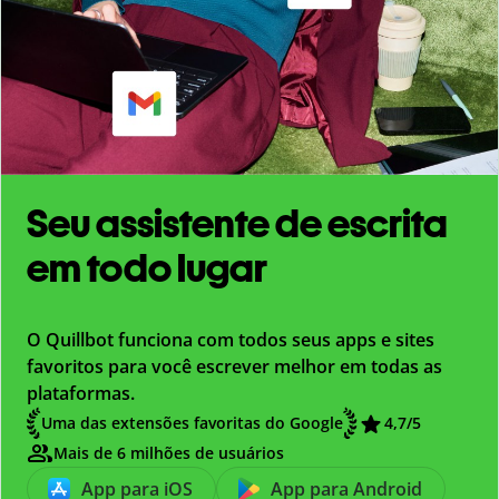
Seu assistente de escrita
em todo lugar
O Quillbot funciona com todos seus apps e sites
favoritos para você escrever melhor em todas as
plataformas.
Uma das extensões favoritas do Google
4,7
/5
Mais de 6 milhões de usuários
App para iOS
App para Android