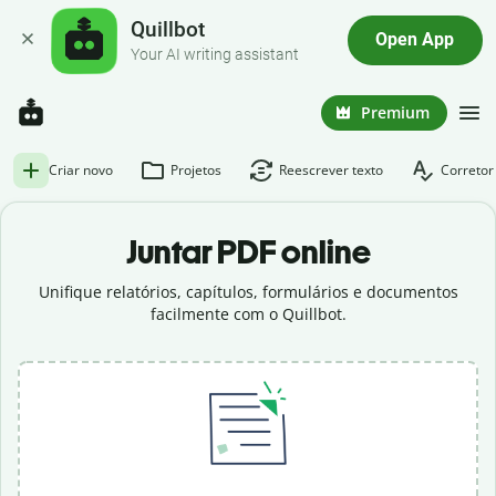
Quillbot
Open App
Your AI writing assistant
Premium
Criar novo
Projetos
Reescrever texto
Corretor
Juntar PDF online
Unifique relatórios, capítulos, formulários e documentos
facilmente com o Quillbot.