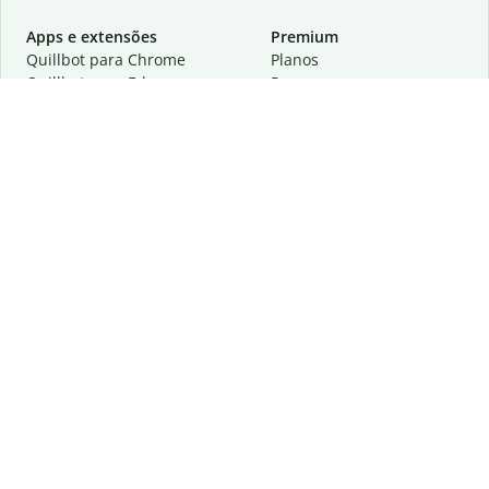
Apps e extensões
Premium
Quillbot para Chrome
Planos
Quillbot para Edge
Preços
Quillbot para Safari
Para equipes
Quillbot para Android
Parcerias
Quillbot para iOS
Solicite uma demonstração
Quillbot para Windows
Quillbot para macOS
Quillbot para Word
Ferramentas
A empresa
Ferramentas de redação
Sobre
Correção idiomática
Centro de privacidade
Citações e criações
Trabalhe conosco
Ferramentas de IA
Ajuda
Ferramentas PDF
Fale conosco
Ferramentas de imagem
Recursos
Outras ferramentas
Ferramentas PDF
Saiba mais sobre nós