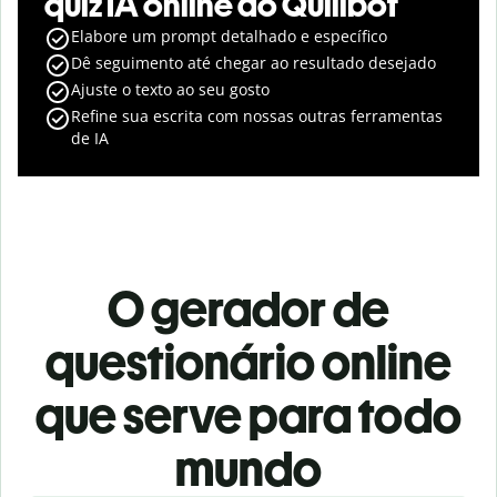
quiz IA online do Quillbot
Elabore um prompt detalhado e específico
Dê seguimento até chegar ao resultado desejado
Ajuste o texto ao seu gosto
Refine sua escrita com nossas outras ferramentas
de IA
O gerador de
questionário online
que serve para todo
mundo