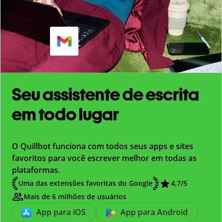
Seu assistente de escrita
em todo lugar
O Quillbot funciona com todos seus apps e sites
favoritos para você escrever melhor em todas as
plataformas.
Uma das extensões favoritas do Google
4,7
/5
Mais de 6 milhões de usuários
App para iOS
App para Android