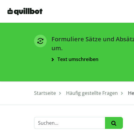
Formuliere Sätze und Absät
um.
Text umschreiben
Startseite
Häufig gestellte Fragen
He