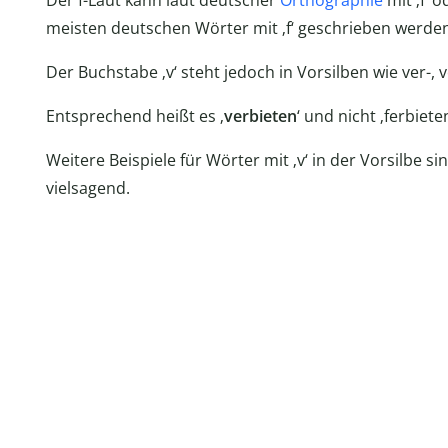
Der f-Laut kann laut deutscher
Orthographie
mit ‚f‘ 
meisten deutschen Wörter mit ‚f‘ geschrieben werde
Der Buchstabe ‚v‘ steht jedoch in Vorsilben wie ver-, vor
Entsprechend heißt es ‚
verbieten
‘ und nicht ‚ferbieten
Weitere Beispiele für Wörter mit ‚v‘ in der Vorsilbe sin
vielsagend.