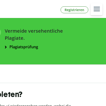
Registrieren
Vermeide versehentliche
Plagiate.
Plagiatsprüfung
bieten?