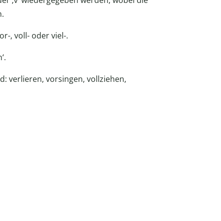
oder ‚v‘ wiedergegeben werden, wobei die
n.
-, voll- oder viel-.
‘.
d: verlieren, vorsingen, vollziehen,