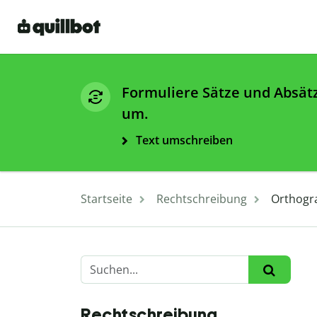
Formuliere Sätze und Absät
um.
Text umschreiben
Startseite
Rechtschreibung
Orthogr
Rechtschreibung