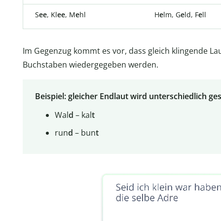
S
ee
, Kl
ee
, M
e
hl
H
e
lm, G
e
ld, F
e
ll
Im Gegenzug kommt es vor, dass gleich klingende La
Buchstaben wiedergegeben werden.
Beispiel: gleicher Endlaut wird unterschiedlich g
Wal
d
– kal
t
run
d
– bun
t