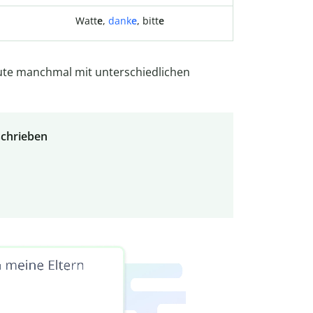
Watt
e
,
dank
e
, bitt
e
ute manchmal mit unterschiedlichen
eschrieben