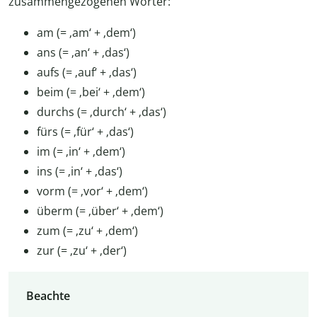
zusammengezogenen Wörter:
am (= ‚am‘ + ‚dem‘)
ans (= ‚an‘ + ‚das‘)
aufs (= ‚auf‘ + ‚das‘)
beim (= ‚bei‘ + ‚dem‘)
durchs (= ‚durch‘ + ‚das‘)
fürs (= ‚für‘ + ‚das‘)
im (= ‚in‘ + ‚dem‘)
ins (= ‚in‘ + ‚das‘)
vorm (= ‚vor‘ + ‚dem‘)
überm (= ‚über‘ + ‚dem‘)
zum (= ‚zu‘ + ‚dem‘)
zur (= ‚zu‘ + ‚der‘)
Beachte