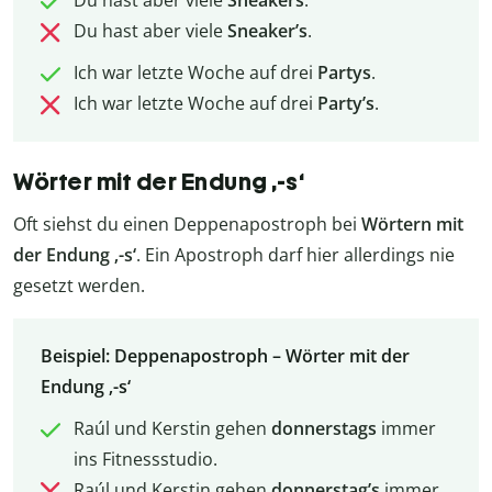
Du hast aber viele
Sneakers
.
Du hast aber viele
Sneaker’s
.
Ich war letzte Woche auf drei
Partys
.
Ich war letzte Woche auf drei
Party’s
.
Wörter mit der Endung ‚-s‘
Oft siehst du einen Deppenapostroph bei
Wörtern mit
der Endung ‚-s‘
. Ein Apostroph darf hier allerdings nie
gesetzt werden.
Beispiel: Deppenapostroph – Wörter mit der
Endung ‚-s‘
Raúl und Kerstin gehen
donnerstags
immer
ins Fitnessstudio.
Raúl und Kerstin gehen
donnerstag’s
immer