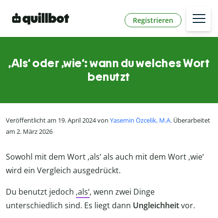
Registrieren
‚Als‘ oder ‚wie‘: wann du welches Wort
benutzt
Veröffentlicht am 19. April 2024 von
Yasemin Özcelik, M.A.
Überarbeitet
am 2. März 2026
Sowohl mit dem Wort ‚als‘ als auch mit dem Wort ‚wie‘
wird ein Vergleich ausgedrückt.
Du benutzt jedoch
‚als‘
, wenn zwei Dinge
unterschiedlich sind. Es liegt dann
Ungleichheit
vor.