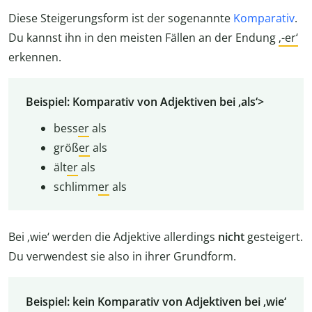
Diese Steigerungsform ist der sogenannte
Komparativ
.
Du kannst ihn in den meisten Fällen an der Endung
‚-er‘
erkennen.
Beispiel: Komparativ von Adjektiven bei ‚als‘>
bess
er
als
größ
er
als
ält
er
als
schlimm
er
als
Bei ‚wie‘ werden die Adjektive allerdings
nicht
gesteigert.
Du verwendest sie also in ihrer Grundform.
Beispiel: kein Komparativ von Adjektiven bei ‚wie‘