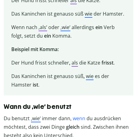
Der Hund frisst schneller
als
die Katze.
Das Kaninchen ist genauso süß
wie
der Hamster.
Wenn nach
‚als‘
oder
‚wie‘
allerdings
ein
Verb
folgt, setzt du
ein
Komma.
Beispiel mit Komma:
Der Hund frisst schneller
,
als
die Katze
frisst
.
Das Kaninchen ist genauso süß
,
wie
es der
Hamster
ist
.
Wann du ‚wie‘ benutzt
Du benutzt
‚wie‘
immer dann,
wenn
du ausdrücken
möchtest, dass zwei Dinge
gleich
sind. Zwischen ihnen
besteht also kein Unterschied.