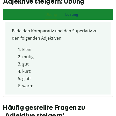
Adjektive steigern: Übung
Übung
Lösung
Bilde den Komparativ und den Superlativ zu
den folgenden Adjektiven:
klein
mutig
gut
kurz
glatt
warm
Häufig gestellte Fragen zu
‚Adjektive steigern‘