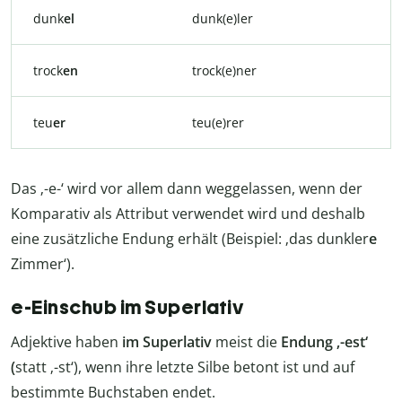
dunk
el
dunk(e)ler
trock
en
trock(e)ner
teu
er
teu(e)rer
Das ‚-e-‘ wird vor allem dann weggelassen, wenn der
Komparativ als Attribut verwendet wird und deshalb
eine zusätzliche Endung erhält (Beispiel: ‚das dunkler
e
Zimmer‘).
e-Einschub im Superlativ
Adjektive haben
im Superlativ
meist die
Endung ‚-est‘
(
statt ‚-st‘), wenn ihre letzte Silbe betont ist und auf
bestimmte Buchstaben endet.