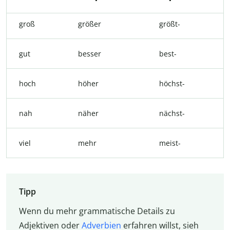
groß
größer
größt-
gut
besser
best-
hoch
höher
höchst-
nah
näher
nächst-
viel
mehr
meist-
Tipp
Wenn du mehr grammatische Details zu
Adjektiven oder
Adverbien
erfahren willst, sieh