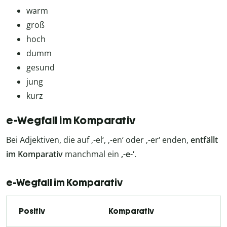
warm
groß
hoch
dumm
gesund
jung
kurz
e-Wegfall im Komparativ
Bei Adjektiven, die auf ‚-el‘, ‚-en‘ oder ‚-er‘ enden,
entfällt
im Komparativ
manchmal ein
‚-e-‘
.
e-Wegfall im Komparativ
Positiv
Komparativ