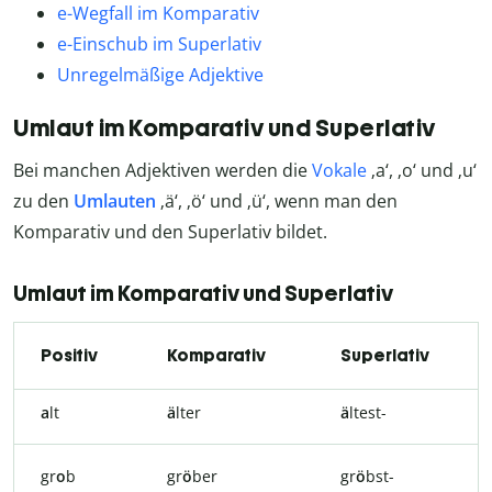
e-Wegfall im Komparativ
e-Einschub im Superlativ
Unregelmäßige Adjektive
Umlaut im Komparativ und Superlativ
Bei manchen Adjektiven werden die
Vokale
‚a‘, ‚o‘ und ‚u‘
zu den
Umlauten
‚ä‘, ‚ö‘ und ‚ü‘, wenn man den
Komparativ und den Superlativ bildet.
Umlaut im Komparativ und Superlativ
Positiv
Komparativ
Superlativ
a
lt
ä
lter
ä
ltest-
gr
o
b
gr
ö
ber
gr
ö
bst-