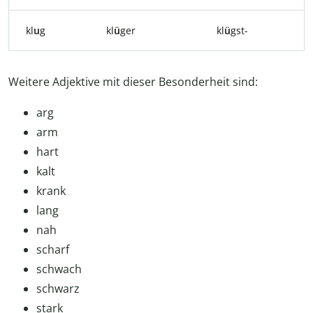
kl
u
g
kl
ü
ger
kl
ü
gst-
Weitere Adjektive mit dieser Besonderheit sind:
arg
arm
hart
kalt
krank
lang
nah
scharf
schwach
schwarz
stark