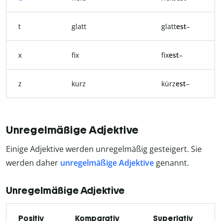
t
glatt
glatt
est
–
x
fix
fix
est
–
z
kurz
kürz
est
–
Unregelmäßige Adjektive
Einige Adjektive werden unregelmäßig gesteigert. Sie
werden daher
unregelmäßige Adjektive
genannt.
Unregelmäßige Adjektive
Positiv
Komparativ
Superlativ