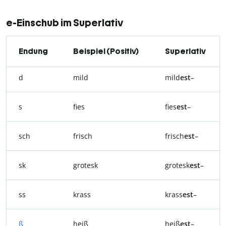
e-Einschub im Superlativ
Endung
Beispiel (Positiv)
Superlativ
d
mild
mild
est
–
s
fies
fies
est
–
sch
frisch
frisch
est
–
sk
grotesk
grotesk
est
–
ss
krass
krass
est
–
ß
heiß
heiß
est
–