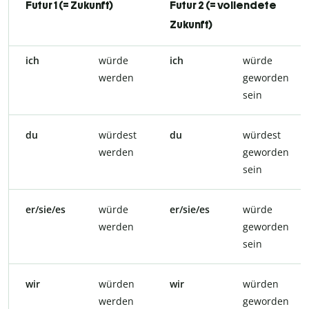
Futur 1 (= Zukunft)
Futur 2 (= vollendete
Zukunft)
ich
würde
ich
würde
werden
geworden
sein
du
würdest
du
würdest
werden
geworden
sein
er/sie/es
würde
er/sie/es
würde
werden
geworden
sein
wir
würden
wir
würden
werden
geworden