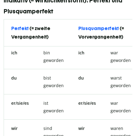
Indikativ (= Wirklichkeitsform): Perfekt und
Plusquamperfekt
Perfekt
(= zweite
Plusquamperfekt
(=
Vergangenheit)
Vorvergangenheit)
ich
bin
ich
war
geworden
geworden
du
bist
du
warst
geworden
geworden
er/sie/es
ist
er/sie/es
war
geworden
geworden
wir
sind
wir
waren
geworden
geworden