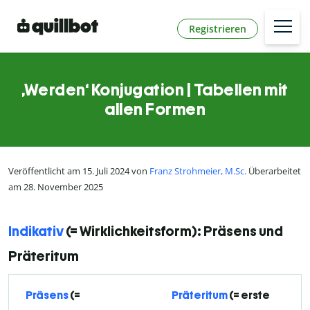
Registrieren
‚Werden‘ Konjugation | Tabellen mit
allen Formen
Veröffentlicht am 15. Juli 2024 von
Franz Strohmeier, M.Sc.
Überarbeitet
am 28. November 2025
Indikativ
(= Wirklichkeitsform): Präsens und
Präteritum
Präsens
(=
Präteritum
(= erste