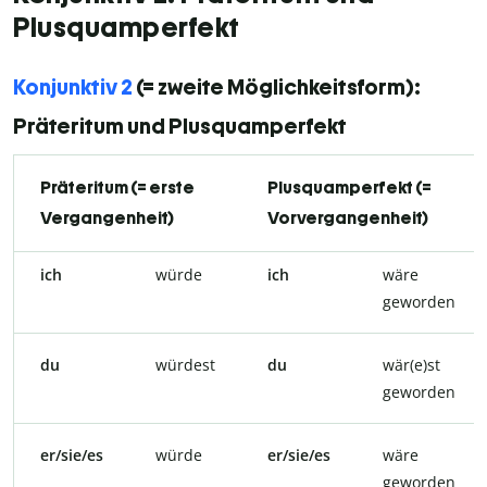
Plusquamperfekt
Konjunktiv 2
(= zweite Möglichkeitsform):
Präteritum und Plusquamperfekt
Präteritum (= erste
Plusquamperfekt (=
Vergangenheit)
Vorvergangenheit)
ich
würde
ich
wäre
geworden
du
würdest
du
wär(e)st
geworden
er/sie/es
würde
er/sie/es
wäre
geworden