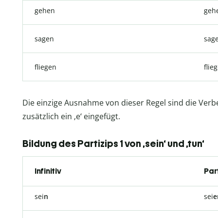
gehen
geh
sagen
sag
fliegen
flie
Die einzige Ausnahme von dieser Regel sind die Verben
zusätzlich ein ‚e‘ eingefügt.
Bildung des Partizips 1 von ‚sein‘ und ‚tun‘
Infinitiv
Part
sei
n
sei
e