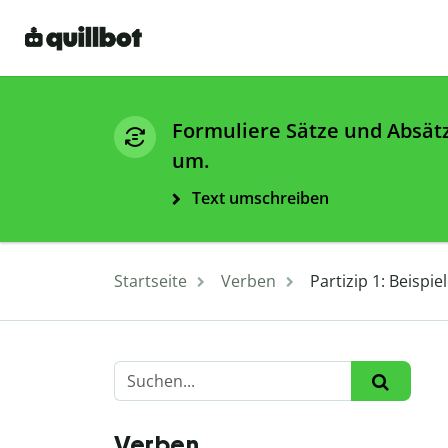
Formuliere Sätze und Absät
um.
Text umschreiben
Startseite
Verben
Partizip 1: Beisp
Verben