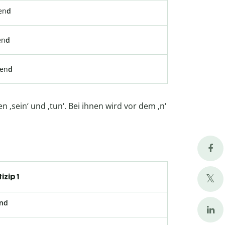
en
d
en
d
gen
d
 ‚sein‘ und ‚tun‘. Bei ihnen wird vor dem ‚n‘
izip 1
nd