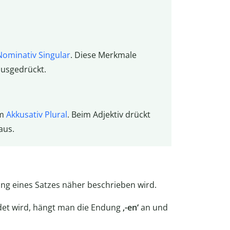
Nominativ
Singular
. Diese Merkmale
ausgedrückt.
im
Akkusativ
Plural
. Beim Adjektiv drückt
aus.
ung eines Satzes näher beschrieben wird.
et wird, hängt man die Endung
‚-en‘
an und