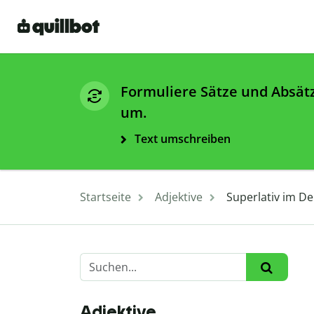
Formuliere Sätze und Absät
um.
Text umschreiben
Startseite
Adjektive
Superlativ im De
Adjektive