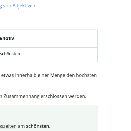
g von Adjektiven
.
rlativ
 schönsten
r etwas innerhalb einer Menge den höchsten
em Zusammenhang erschlossen werden.
eszeiten
am
schönsten
.