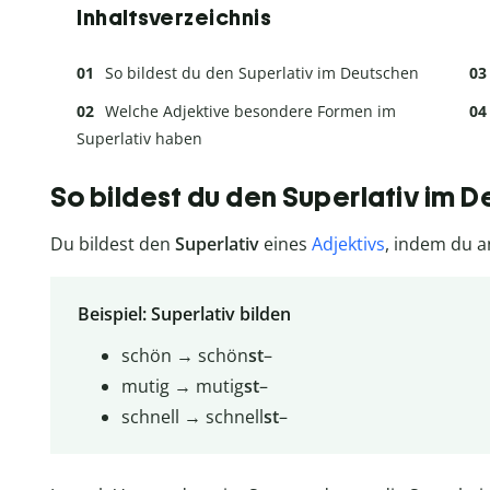
Inhaltsverzeichnis
So bildest du den Superlativ im Deutschen
Welche Adjektive besondere Formen im
Superlativ haben
So bildest du den Superlativ im 
Du bildest den
Superlativ
eines
Adjektivs
, indem du a
Beispiel: Superlativ bilden
schön → schön
st
–
mutig → mutig
st
–
schnell → schnell
st
–