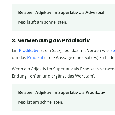
Beispiel: Adjektiv im Superlativ als Adverbial
Max läuft
am
schnellst
en
.
3. Verwendung als Prädikativ
Ein
Prädikativ
ist ein Satzglied, das mit Verben wie ‚
se
um das
Prädikat
(= die Aussage eines Satzes) zu bilde
Wenn ein Adjektiv im Superlativ als Prädikativ verw
Endung ‚-
en‘
an und ergänzt das Wort ‚am‘.
Beispiel: Adjektiv im Superlativ als Prädikativ
Max ist
am
schnellst
en
.