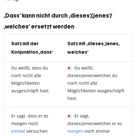
‚Dass‘ kann nicht durch
‚dieses‘/‚jenes‘/
‚welches‘
ersetzt werden
Satz mit der
Satz mit ‚dieses, jenes,
Konjunktion ‚dass‘
welches‘
Du weißt, dass du
Du weißt,
noch nicht alle
dieses/jenes/welches du
Möglichkeiten
noch nicht alle
ausgeschöpft hast.
Möglichkeiten ausgeschöpft
hast.
Er sagt, dass er es
Er sagt,
morgen noch
dieses/jenes/welches er es
einmal
versuchen
morgen
noch einmal