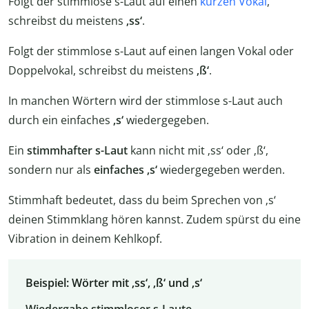
Folgt der stimmlose s-Laut auf einen
kurzen Vokal
,
schreibst du meistens
‚ss‘
.
Folgt der stimmlose s-Laut auf einen langen Vokal oder
Doppelvokal, schreibst du meistens
‚ß‘
.
In manchen Wörtern wird der stimmlose s-Laut auch
durch ein einfaches
‚s‘
wiedergegeben.
Ein
stimmhafter s-Laut
kann nicht mit ‚ss‘ oder ‚ß‘,
sondern nur als
einfaches ‚s‘
wiedergegeben werden.
Stimmhaft bedeutet, dass du beim Sprechen von ‚s‘
deinen Stimmklang hören kannst. Zudem spürst du eine
Vibration in deinem Kehlkopf.
Beispiel: Wörter mit ‚ss‘, ‚ß‘ und ‚s‘