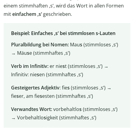
einem stimmhaften ‚s‘, wird das Wort in allen Formen
mit
einfachem ‚s‘
geschrieben.
Beispiel: Einfaches ‚s‘ bei stimmlosen s-Lauten
Pluralbildung bei Nomen:
Mau
s
(stimmloses ‚s‘)
→ Mäu
s
e (stimmhaftes ‚s‘)
Verb im Infinitiv:
er nie
s
t (stimmloses ‚s‘) →
Infinitiv: nie
s
en (stimmhaftes ‚s‘)
Gesteigertes Adjektiv
: fie
s
(stimmloses ‚s‘) →
fie
s
er, am fie
s
esten (stimmhaftes ‚s‘)
Verwandtes Wort:
vorbehaltlo
s
(stimmloses ‚s‘)
→ Vorbehaltlo
s
igkeit (stimmhaftes ‚s‘)