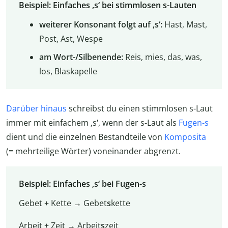
Beispiel: Einfaches ‚s‘ bei stimmlosen s-Lauten
weiterer Konsonant folgt auf ‚s‘:
Hast, Mast,
Post, Ast, Wespe
am Wort-/Silbenende:
Reis‚ mies, das, was,
los, Blaskapelle
Darüber hinaus
schreibst du einen stimmlosen s-Laut
immer mit einfachem ‚s‘, wenn der s-Laut als
Fugen-s
dient und die einzelnen Bestandteile von
Komposita
(= mehrteilige Wörter) voneinander abgrenzt.
Beispiel: Einfaches ‚s‘ bei Fugen-s
Gebet + Kette → Gebet
s
kette
Arbeit + Zeit → Arbeit
s
zeit