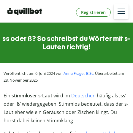
Registrieren
ss oder ß? So schreibst du Wörter mit s-
Lauten richtig!
Veröffentlicht am 6. Juni 2024 von
Anna Fragel, B.Sc.
Überarbeitet am
28. November 2025
Ein
stimmloser s-Laut
wird im
Deutschen
häufig als ‚
ss
‘
oder ‚
ß
‘ wiedergegeben. Stimmlos bedeutet, dass der s-
Laut eher wie ein Geräusch oder Zischen klingt. Du
hörst dabei keinen Stimmklang.