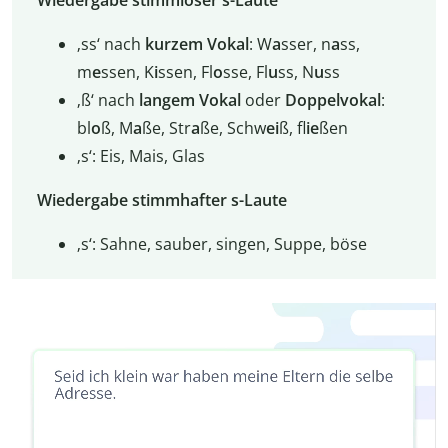
Wiedergabe stimmloser s-Laute
‚ss‘ nach
kurzem Vokal
: W
a
sser, n
a
ss,
m
e
ssen, K
i
ssen, Fl
o
sse, Fl
u
ss, N
u
ss
‚ß‘ nach
langem Vokal
oder
Doppelvokal
:
bl
o
ß, M
a
ße, Str
a
ße, Schw
ei
ß, fl
ie
ßen
‚s‘: Eis, Mais, Glas
Wiedergabe stimmhafter s-Laute
‚s‘: Sahne, sauber, singen, Suppe, böse