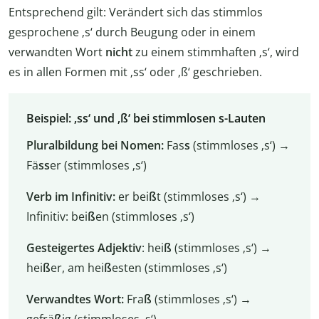
Entsprechend gilt: Verändert sich das stimmlos
gesprochene ‚s‘ durch Beugung oder in einem
verwandten Wort
nicht
zu einem stimmhaften ‚s‘, wird
es in allen Formen mit ‚ss‘ oder ‚ß‘ geschrieben.
Beispiel: ‚ss‘ und ‚ß‘ bei stimmlosen s-Lauten
Pluralbildung bei Nomen:
Fas
s
(stimmloses ‚s‘) →
Fä
ss
er (stimmloses ‚s‘)
Verb im Infinitiv:
er bei
ß
t (stimmloses ‚s‘) →
Infinitiv: bei
ß
en (stimmloses ‚s‘)
Gesteigertes Adjektiv
: hei
ß
(stimmloses ‚s‘) →
hei
ß
er, am hei
ß
esten (stimmloses ‚s‘)
Verwandtes Wort:
Fra
ß
(stimmloses ‚s‘) →
gefrä
ß
ig (stimmloses ‚s‘)