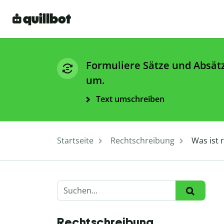
Formuliere Sätze und Absät
um.
Text umschreiben
Startseite
Rechtschreibung
Was ist 
Rechtschreibung