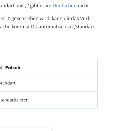
andart‘ mit ‚t‘ gibt es im
Deutschen
nicht.
der ‚t‘ geschrieben wird, kann dir das Verb
prache kommst Du automatisch zu ‚Standard‘
Falsch
Standar
t
standar
t
isieren