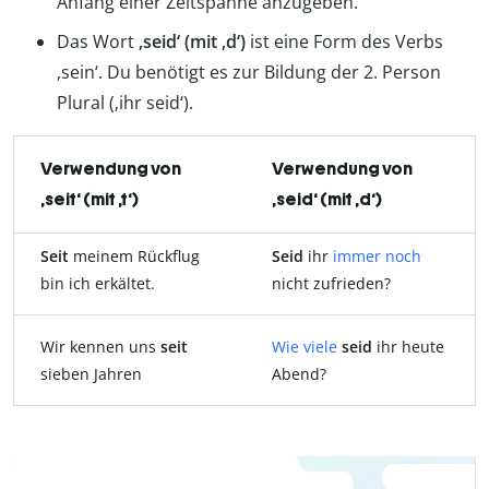
Anfang einer Zeitspanne anzugeben.
Das Wort
‚seid‘ (mit ‚d‘)
ist eine Form des Verbs
‚sein‘. Du benötigt es zur Bildung der 2. Person
Plural (‚ihr seid‘).
Verwendung von
Verwendung von
‚seit‘ (mit ‚t‘)
‚seid‘ (mit ‚d‘)
Seit
meinem Rückflug
Seid
ihr
immer noch
bin ich erkältet.
nicht zufrieden?
Wir kennen uns
seit
Wie viele
seid
ihr heute
sieben Jahren
Abend?