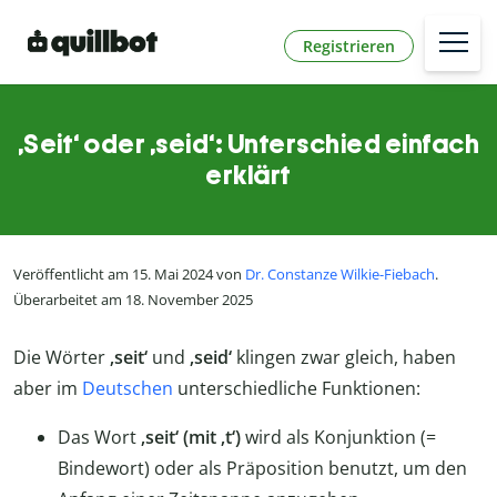
Registrieren
‚Seit‘ oder ‚seid‘: Unterschied einfach
erklärt
Veröffentlicht am 15. Mai 2024 von
Dr. Constanze Wilkie-Fiebach
.
Überarbeitet am 18. November 2025
Die Wörter
‚seit‘
und
‚seid‘
klingen zwar gleich, haben
aber im
Deutschen
unterschiedliche Funktionen:
Das Wort
‚seit‘ (mit ‚t‘)
wird als Konjunktion (=
Bindewort) oder als Präposition benutzt, um den