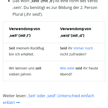
Das Wort
‚seid‘ (mit ‚d‘)
ist eine Form des Verbs
‚sein‘. Du benötigt es zur Bildung der 2. Person
Plural (‚ihr seid‘).
Verwendung von
Verwendung von
‚seit‘ (mit ‚t‘)
‚seid‘ (mit ‚d‘)
Seit
meinem Rückflug
Seid
ihr
immer noch
bin ich erkältet.
nicht zufrieden?
Wir kennen uns
seit
Wie viele
seid
ihr heute
sieben Jahren
Abend?
Weiter lesen:
‚Seit‘ oder ‚seid‘: Unterschied einfach
erklärt