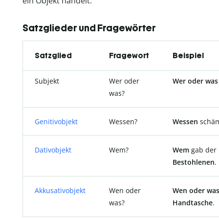
ein Objekt handelt.
Satzglieder und Fragewörter
Satzglied
Fragewort
Beispiel
Subjekt
Wer oder
Wer oder was
was?
Genitivobjekt
Wessen?
Wessen
schäm
Dativobjekt
Wem?
Wem
gab der 
Bestohlenen
.
Akkusativobjekt
Wen oder
Wen oder wa
was?
Handtasche
.