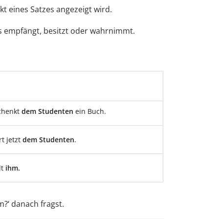
kt eines Satzes angezeigt wird.
as empfängt, besitzt oder wahrnimmt.
schenkt
dem Studenten
ein Buch.
t jetzt
dem Studenten
.
lt
ihm.
m?‘ danach fragst.