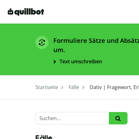
Formuliere Sätze und Absät
um.
Text umschreiben
Startseite
Fälle
Dativ | Fragewort, E
Fälle