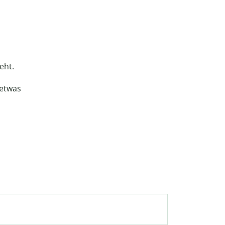
eht.
 etwas