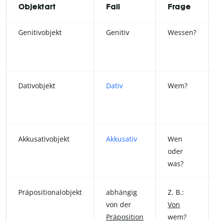
Objektart
Fall
Frage
Genitivobjekt
Genitiv
Wessen?
Dativobjekt
Dativ
Wem?
Akkusativobjekt
Akkusativ
Wen
oder
was?
Präpositionalobjekt
abhängig
Z. B.:
von der
Von
Präposition
wem?