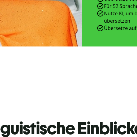
Für 52 Sprach
Nutze KI, um d
übersetzen
Übersetze auf
guistische Einblicke