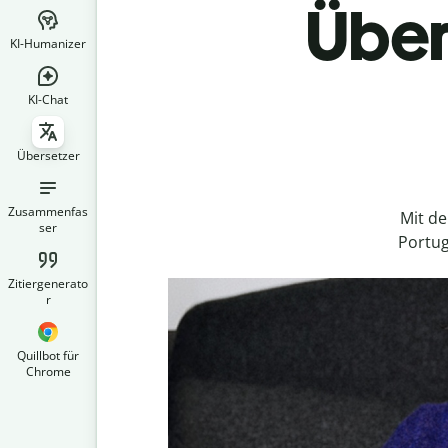
Über
KI-Humanizer
KI-Chat
Übersetzer
Zusammenfas
Mit d
ser
Portug
Zitiergenerato
r
Quillbot für
Chrome