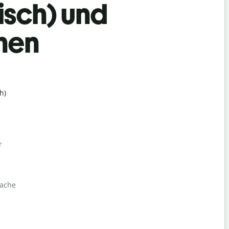
isch) und
hen
h)
r
rache