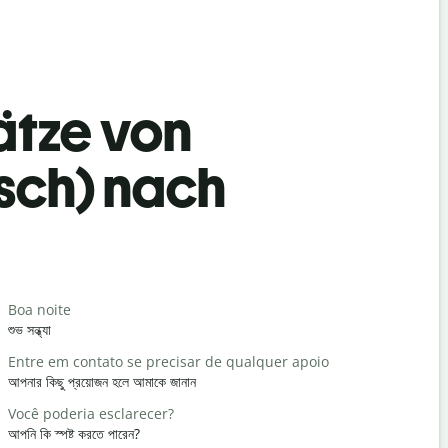
ätze von
isch) nach
Begrüß
Boa noite
Olá / Olá
শুভ সন্ধ্যা
হ্যালো/হাই
Entre em contato se precisar de qualquer apoio
Tudo bem
আপনার কিছু প্রয়োজন হলে আমাকে জানান
কেমন আছেন?
Você poderia esclarecer?
De nada
আপনি কি স্পষ্ট করতে পারেন?
আপনাকে স্বাগ