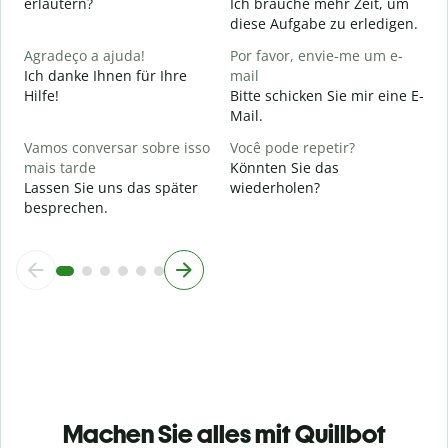
erläutern?
Ich brauche mehr Zeit, um
O
diese Aufgabe zu erledigen.
p
W
Agradeço a ajuda!
Por favor, envie-me um e-
Ich danke Ihnen für Ihre
mail
Hilfe!
Bitte schicken Sie mir eine E-
Mail.
Vamos conversar sobre isso
Você pode repetir?
mais tarde
Könnten Sie das
Lassen Sie uns das später
wiederholen?
besprechen.
Machen Sie alles mit Quillbot