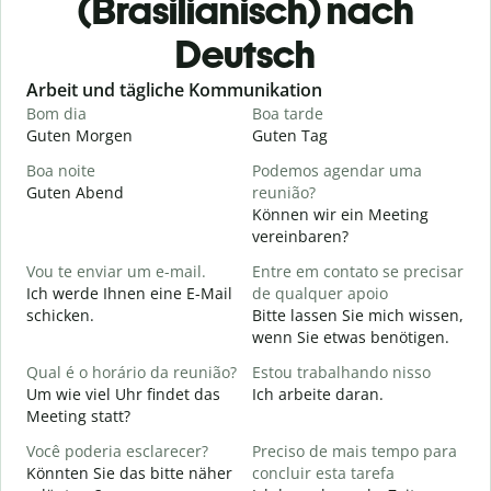
(Brasilianisch) nach
Deutsch
Slide 1 of 6
Arbeit und tägliche Kommunikation
Bom dia
Boa tarde
O
Guten Morgen
Guten Tag
H
Boa noite
Podemos agendar uma
Guten Abend
reunião?
I
Können wir ein Meeting
B
vereinbaren?
G
Vou te enviar um e-mail.
Entre em contato se precisar
Ich werde Ihnen eine E-Mail
de qualquer apoio
D
schicken.
Bitte lassen Sie mich wissen,
G
wenn Sie etwas benötigen.
S
Qual é o horário da reunião?
Estou trabalhando nisso
J
Um wie viel Uhr findet das
Ich arbeite daran.
Meeting statt?
A
A
Você poderia esclarecer?
Preciso de mais tempo para
Könnten Sie das bitte näher
concluir esta tarefa