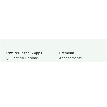
Erweiterungen & Apps
Premium
Quillbot für Chrome
Abon­ne­ments
Quillbot für Edge
Preise
Quillbot für Safari
Für Teams
Quillbot für Android
Partnerprogramm
Quillbot für iOS
Demo anfragen
Quillbot für Windows
Quillbot für macOS
Quillbot für Word
Tools
Unternehmen
Schreibhilfen
Über uns