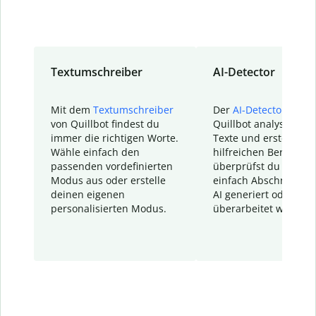
Textumschreiber
AI-Detector
Mit dem
Textumschreiber
Der
AI-Detector
von
von Quillbot findest du
Quillbot analysiert d
immer die richtigen Worte.
Texte und erstellt ei
Wähle einfach den
hilfreichen Bericht. S
passenden vordefinierten
überprüfst du schnel
Modus aus oder erstelle
einfach Abschnitte, d
deinen eigenen
AI generiert oder
personalisierten Modus.
überarbeitet wurden.