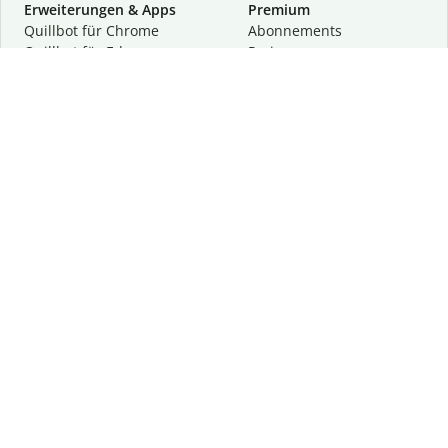
Erweiterungen & Apps
Premium
Quillbot für Chrome
Abon­ne­ments
Quillbot für Edge
Preise
Quillbot für Safari
Für Teams
Quillbot für Android
Partnerprogramm
Quillbot für iOS
Demo anfragen
Quillbot für Windows
Quillbot für macOS
Quillbot für Word
Tools
Unternehmen
Schreibhilfen
Über uns
Textkorrektur
Privatsphäre & Sicherheit
Zitieren und Originalität
Karriere
KI-Tools
Hilfe
Kontakt
Ressourcen
Folge uns