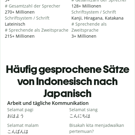
# Gesamtzahl der Sprecher
128+ Millionen
270+ Millionen
Schriftsystem / Schrift
Schriftsystem / Schrift
Kanji, Hiragana, Katakana
Lateinisch
# Sprechende als
# Sprechende als Zweitsprache
Zweitsprache
215+ Millionen
3+ Millionen
Häufig gesprochene Sätze
von Indonesisch nach
Japanisch
Slide 1 of 6
Arbeit und tägliche Kommunikation
Selamat pagi
Selamat siang
H
おはよう
こんにちは
Selamat malam
Bisakah kita menjadwalkan
N
こんばんは
pertemuan?