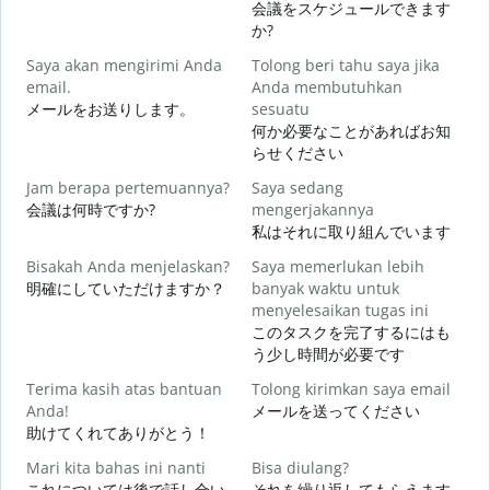
会議をスケジュールできます
S
か?
Saya akan mengirimi Anda
Tolong beri tahu saya jika
email.
Anda membutuhkan
メールをお送りします。
sesuatu
T
何か必要なことがあればお知
らせください
Y
Jam berapa pertemuannya?
Saya sedang
会議は何時ですか?
mengerjakannya
私はそれに取り組んでいます
S
Bisakah Anda menjelaskan?
Saya memerlukan lebih
明確にしていただけますか？
banyak waktu untuk
menyelesaikan tugas ini
D
このタスクを完了するにはも
う少し時間が必要です
Terima kasih atas bantuan
Tolong kirimkan saya email
Anda!
メールを送ってください
助けてくれてありがとう！
Mari kita bahas ini nanti
Bisa diulang?
これについては後で話し合い
それを繰り返してもらえます