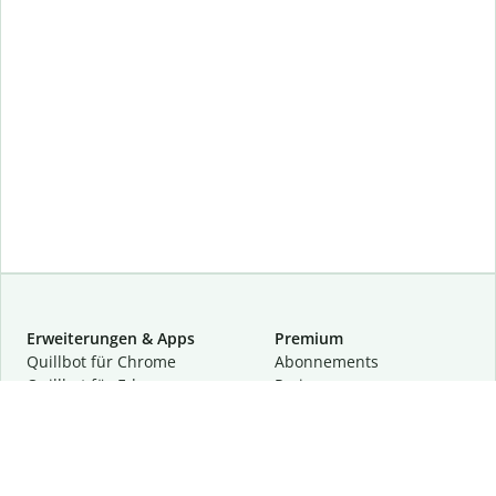
Erweiterungen & Apps
Premium
Quillbot für Chrome
Abon­ne­ments
Quillbot für Edge
Preise
Quillbot für Safari
Für Teams
Quillbot für Android
Partnerprogramm
Quillbot für iOS
Demo anfragen
Quillbot für Windows