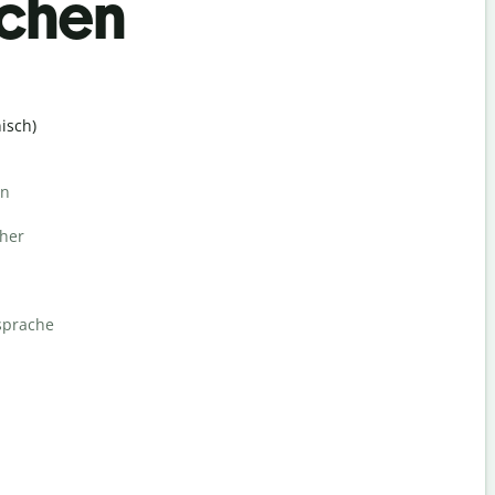
achen
isch)
rn
her
sprache