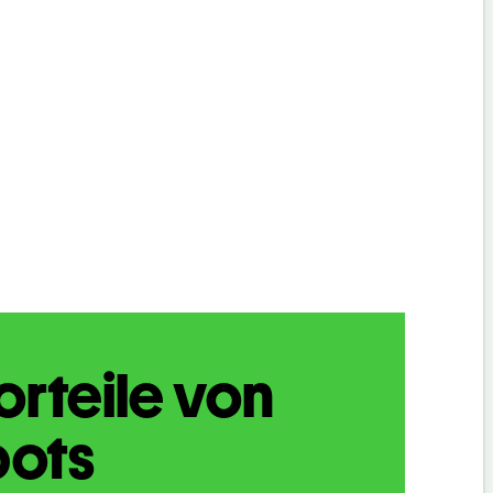
orteile von
bots