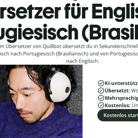
setzer für Engl
giesisch (Brasi
em Übersetzer von Quillbot übersetzt du in Sekundenschne
isch nach Portugiesisch (Brasilianisch) und von Portugiesisc
nach Englisch.
KI-unterstütz
Übersetzt:
Wö
Mehrsprachi
Kostenlos:
Un
Kostenlos star