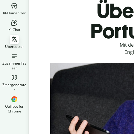
Über
KI-Humanizer
Portu
KI-Chat
Mit d
Übersetzer
Engl
Zusammenfas
ser
Zitiergenerato
r
Quillbot für
Chrome