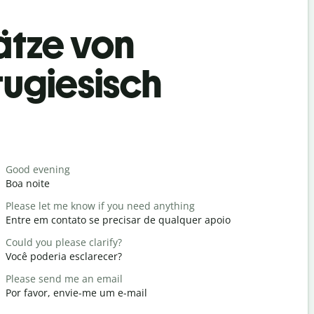
ätze von
tugiesisch
Begrüß
Good evening
Hello / Hi
Boa noite
Olá / Olá
Please let me know if you need anything
How are y
Entre em contato se precisar de qualquer apoio
Tudo bem
Could you please clarify?
You're we
Você poderia esclarecer?
De nada
Please send me an email
Excuse me 
Por favor, envie-me um e-mail
Com licenç