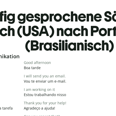
fig gesprochene S
sch (USA) nach Por
(Brasilianisch)
nikation
Good afternoon
Boa tarde
I will send you an email.
Vou te enviar um e-mail.
I am working on it
Estou trabalhando nisso
Thank you for your help!
a tarefa
Agradeço a ajuda!