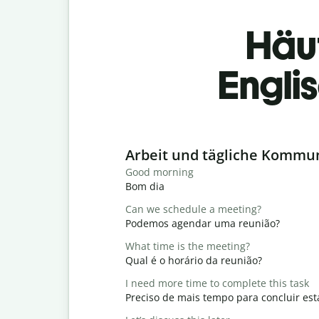
Häu
Engli
Slide 1 of 6
Arbeit und tägliche Kommu
Good morning
Bom dia
Can we schedule a meeting?
Podemos agendar uma reunião?
What time is the meeting?
Qual é o horário da reunião?
I need more time to complete this task
Preciso de mais tempo para concluir est