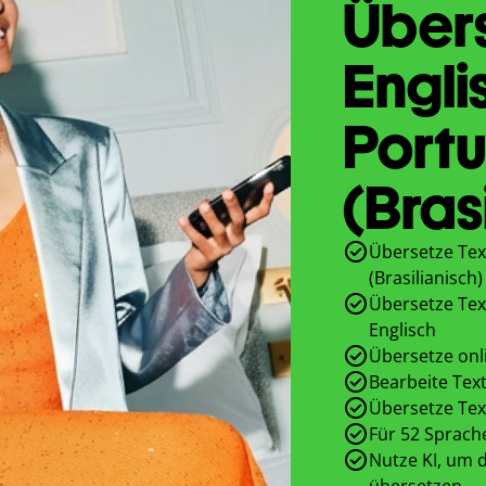
Übers
Engli
Portu
(Bras
Übersetze Tex
(Brasilianisch)
Übersetze Text
Englisch
Übersetze onl
Bearbeite Text
Übersetze Tex
Für 52 Sprach
Nutze KI, um d
übersetzen