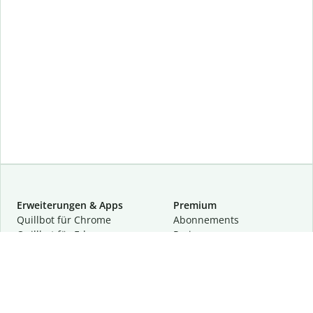
Erweiterungen & Apps
Premium
Quillbot für Chrome
Abon­ne­ments
Quillbot für Edge
Preise
Quillbot für Safari
Für Teams
Quillbot für Android
Partnerprogramm
Quillbot für iOS
Demo anfragen
Quillbot für Windows
Quillbot für macOS