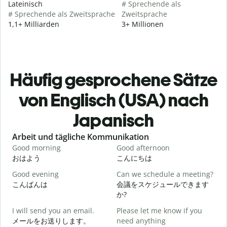
Lateinisch
# Sprechende als
# Sprechende als Zweitsprache
Zweitsprache
1,1+ Milliarden
3+ Millionen
Häufig gesprochene Sätze
von Englisch (USA) nach
Japanisch
Slide 1 of 6
Arbeit und tägliche Kommunikation
Good morning
Good afternoon
H
おはよう
こんにちは
Good evening
Can we schedule a meeting?
M
こんばんは
会議をスケジュールできます
か?
G
I will send you an email.
Please let me know if you
e
メールをお送りします。
need anything