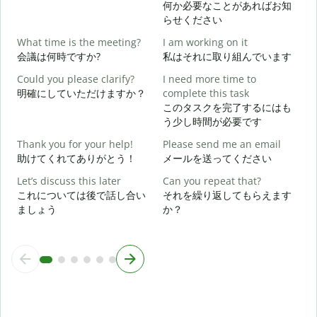
何か必要なことがあればお知
らせください
Y
What time is the meeting?
I am working on it
会議は何時ですか?
私はそれに取り組んでいます
Y
Could you please clarify?
I need more time to
明確にしていただけますか？
complete this task
このタスクを完了するにはも
う少し時間が必要です
W
Thank you for your help!
Please send me an email
助けてくれてありがとう！
メールを送ってください
Let’s discuss this later
Can you repeat that?
これについては後で話し合い
それを繰り返してもらえます
ましょう
か？