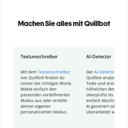
Machen Sie alles mit Quillbot
Textumschreiber
AI-Detector
Mit dem
Textumschreiber
Der
AI-Detector
von
von Quillbot findest du
Quillbot analysiert d
immer die richtigen Worte.
Texte und erstellt ei
Wähle einfach den
hilfreichen Bericht. S
passenden vordefinierten
überprüfst du schnel
Modus aus oder erstelle
einfach Abschnitte, d
deinen eigenen
AI generiert oder
personalisierten Modus.
überarbeitet wurden.