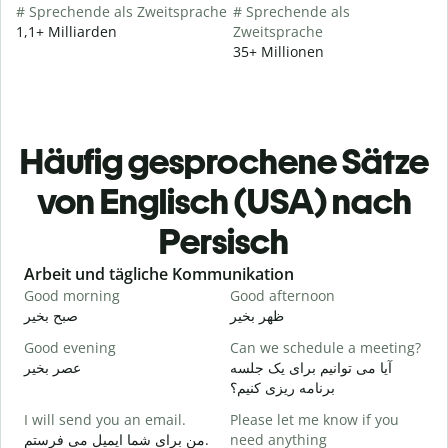
# Sprechende als Zweitsprache
# Sprechende als
1,1+ Milliarden
Zweitsprache
35+ Millionen
Häufig gesprochene Sätze
von Englisch (USA) nach
Persisch
Slide 1 of 6
Arbeit und tägliche Kommunikation
Good morning
Good afternoon
H
م
ظهر بخیر
صبح بخیر
Good evening
Can we schedule a meeting?
M
ت
آیا می توانیم برای یک جلسه
عصر بخیر
برنامه ریزی کنیم؟
G
I will send you an email.
Please let me know if you
e
من برای شما ایمیل می فرستم.
need anything
ر