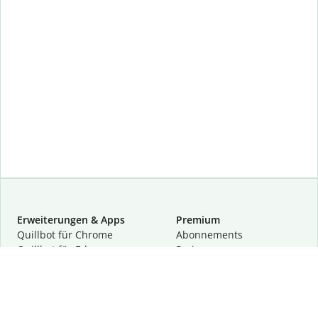
Erweiterungen & Apps
Premium
Quillbot für Chrome
Abon­ne­ments
Quillbot für Edge
Preise
Quillbot für Safari
Für Teams
Quillbot für Android
Partnerprogramm
Quillbot für iOS
Demo anfragen
Quillbot für Windows