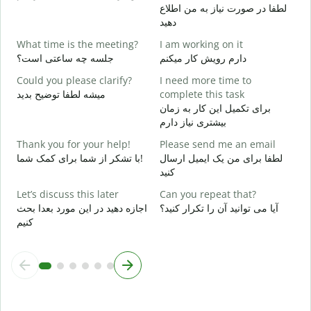
لطفا در صورت نیاز به من اطلاع
Y
دهید
د
What time is the meeting?
I am working on it
Y
دارم رویش کار میکنم
جلسه چه ساعتی است؟
ر
Could you please clarify?
I need more time to
میشه لطفا توضیح بدید
complete this task
ظ
برای تکمیل این کار به زمان
بیشتری نیاز دارم
W
؟
Thank you for your help!
Please send me an email
لطفا برای من یک ایمیل ارسال
با تشکر از شما برای کمک شما!
کنید
Let’s discuss this later
Can you repeat that?
آیا می توانید آن را تکرار کنید؟
اجازه دهید در این مورد بعدا بحث
کنیم