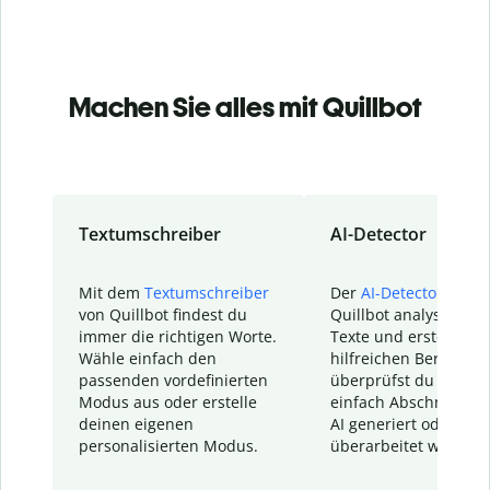
Machen Sie alles mit Quillbot
Textumschreiber
AI-Detector
Mit dem
Textumschreiber
Der
AI-Detector
von
von Quillbot findest du
Quillbot analysiert d
immer die richtigen Worte.
Texte und erstellt ei
Wähle einfach den
hilfreichen Bericht. S
passenden vordefinierten
überprüfst du schnel
Modus aus oder erstelle
einfach Abschnitte, d
deinen eigenen
AI generiert oder
personalisierten Modus.
überarbeitet wurden.