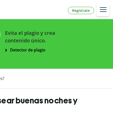
Regístrate
Evita el plagio y crea
contenido único.
Detector de plagio
es?
sear buenas noches y