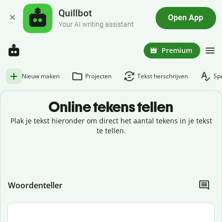
Quillbot
Open App
Your AI writing assistant
Premium
Nieuw maken
Projecten
Tekst herschrijven
Spe
Online tekens tellen
Plak je tekst hieronder om direct het aantal tekens in je tekst
te tellen.
Woordenteller