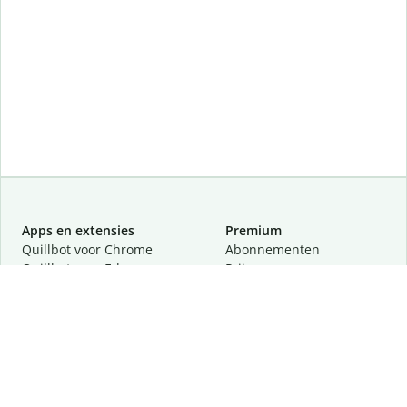
Apps en extensies
Premium
Quillbot voor Chrome
Abonnementen
Quillbot voor Edge
Prijzen
Quillbot voor Safari
Partners
Quillbot voor Android
Een demo aanvragen
Quillbot voor iOS
Quillbot voor Windows
Quillbot voor macOS
Quillbot voor Word
Tools
Company