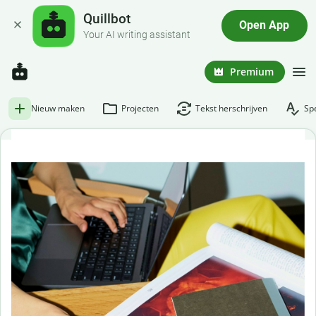
Quillbot
Open App
Your AI writing assistant
Premium
Nieuw maken
Projecten
Tekst herschrijven
Spe