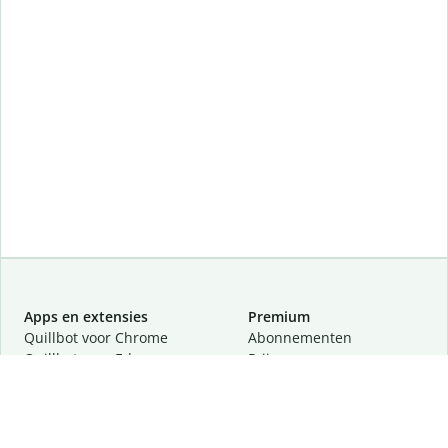
Apps en extensies
Premium
Quillbot voor Chrome
Abonnementen
Quillbot voor Edge
Prijzen
Quillbot voor Safari
Partners
Quillbot voor Android
Een demo aanvragen
Quillbot voor iOS
Quillbot voor Windows