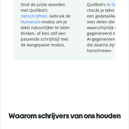
Vind de juiste woorden
Quillbot's
AI Detector
met Quillbot’s
checkt je tekst en geef
Herschrijftool
. Gebruik de
een gedetailleerd rap
Humanize
-modus om je
over delen die
tekst natuurlijker te laten
waarschijnlijk door AI
klinken, of kies zelf een
gegenereerd en dele
passende schrijfstijl met
AI-gegenereerde teks
de Aangepaste modus.
die daarna zijn
herschreven.
Waarom schrijvers van ons houden