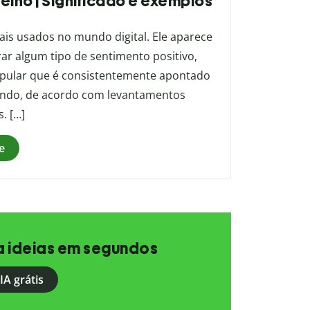
elho | Significado e exemplos
is usados no mundo digital. Ele aparece
r algum tipo de sentimento positivo,
popular que é consistentemente apontado
ndo, de acordo com levantamentos
. […]
e
a ideias em segundos
IA grátis