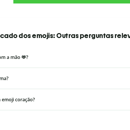
ficado dos emojis: Outras perguntas rele
com a mão 🫶?
ima?
m emoji coração?