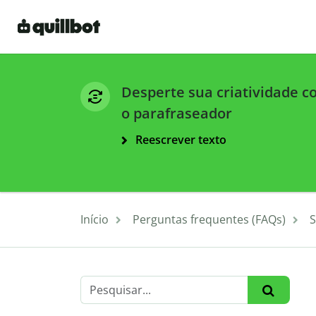
Desperte sua criatividade 
o parafraseador
Reescrever texto
Início
Perguntas frequentes (FAQs)
S