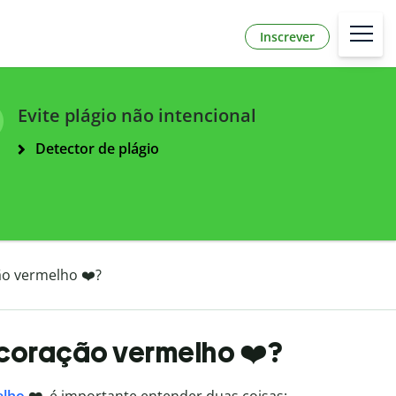
Inscrever
Evite plágio não intencional
Detector de plágio
ão vermelho ❤️?
 coração vermelho ❤️?