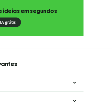
a ideias em segundos
IA grátis
vantes