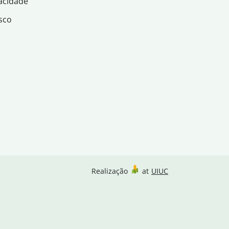
acidade
sco
Realização
at
UIUC