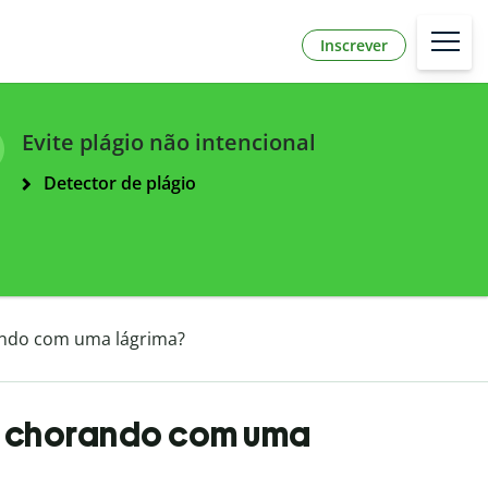
Inscrever
Evite plágio não intencional
Detector de plágio
rando com uma lágrima?
ji chorando com uma