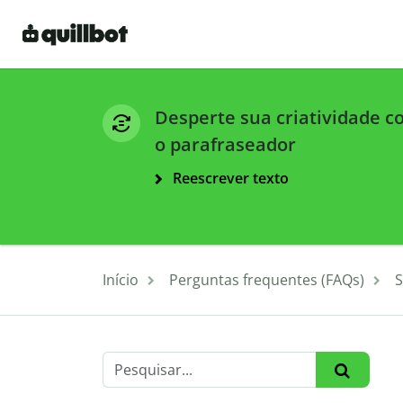
Desperte sua criatividade 
o parafraseador
Reescrever texto
Início
Perguntas frequentes (FAQs)
S