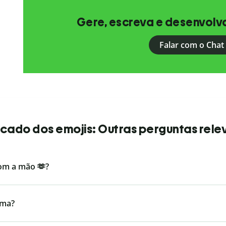
Gere, escreva e desenvolv
Falar com o Chat 
ficado dos emojis: Outras perguntas rele
com a mão 🫶?
ima?