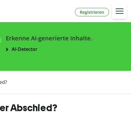
Registrieren
Erkenne AI-generierte Inhalte.
AI-Detector
ied?
über Abschied?