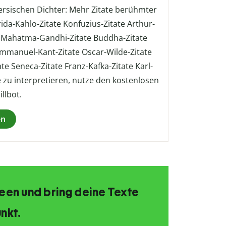
persischen Dichter: Mehr Zitate berühmter
rida-Kahlo-Zitate Konfuzius-Zitate Arthur-
e Mahatma-Gandhi-Zitate Buddha-Zitate
 Immanuel-Kant-Zitate Oscar-Wilde-Zitate
te Seneca-Zitate Franz-Kafka-Zitate Karl-
e zu interpretieren, nutze den kostenlosen
llbot.
en
Ideen und bring deine Texte
nkt.