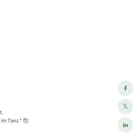
t,
h im Tanz.“