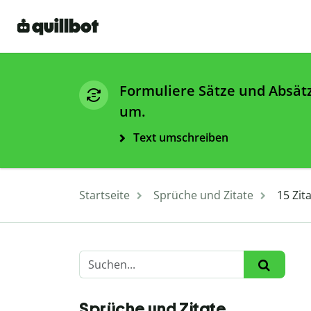
Formuliere Sätze und Absät
um.
Text umschreiben
Startseite
Sprüche und Zitate
15 Zit
Sprüche und Zitate