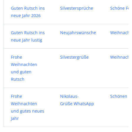
Guten Rutsch ins
Silvestersprüche
Schöne Fei
neue Jahr 2026
Guten Rutsch ins
Neujahrswünsche
Weihnacht
neue Jahr lustig
Frohe
Silvestergrüße
Weihnachts
Weihnachten
und guten
Rutsch
Frohe
Nikolaus-
Schönen H
Weihnachten
Grüße
WhatsApp
und gutes neues
Jahr