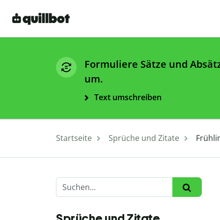
Formuliere Sätze und Absät
um.
Text umschreiben
Startseite
Sprüche und Zitate
Frühli
Sprüche und Zitate