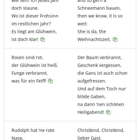
wie sehr ich jedes Jahr
and so gern a
doch staune.
Schneemann bauen,
Wo ist dieser Frohsinn
then we know, it is so
im restlichen Jahr?
weit:
Es liegt am Glühwein,
She is da, the
ist doch klar!
Weihnachtszeit.
Rosen sind rot,
Der Baum verbrannt,
der Glühwein ist heiß,
Geschenk vergessen,
Funge verbrannt,
die Gans ist auch schon
was für ein Feiff!
aufgefressen.
Und auf dem Tisch nur
blöde Gaben,
na dann ‘nen schönen
Heiligabend!
Rudolph hat ’ne rote
Christkind, Christkind,
Nase,
lieber Gast,