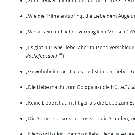
„Zum Henker mit dem, der bei der Liebe zögern
„Wie die Träne entspringt die Liebe dem Auge un
„Weise sein und lieben vermag kein Mensch.“
Wi
„Es gibt nur
eine
Liebe, aber tausend verschiede
Rochefoucauld
„Gewohnheit macht alles, selbst in der Liebe.“
L
„Die Liebe macht zum Goldpalast die Hütte.“
Lud
„Keine Liebe ist aufrichtiger als die Liebe zum E
„Die Summe unsres Lebens sind die Stunden, wo
„Niemand ist fort, den man liebt. Liebe ist ewig