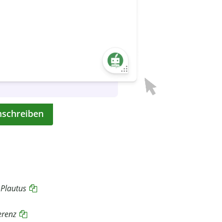
mschreiben
“
Plautus
erenz