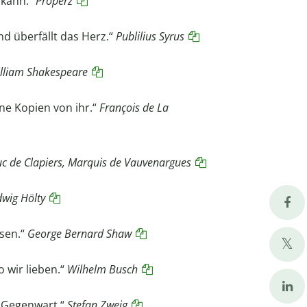
 kann.“
Properz
d überfällt das Herz.“
Publilius Syrus
lliam
Shakespeare
ne Kopien von ihr.“
François de La
uc de Clapiers, Marquis de Vauvenargues
wig Hölty
ssen.“
George Bernard Shaw
 wir lieben.“
Wilhelm Busch
e Gegenwart.“
Stefan Zweig