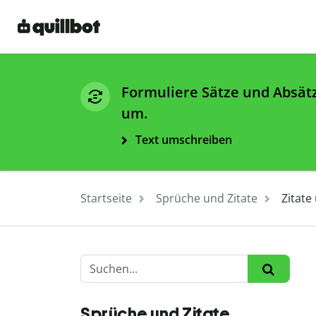
Formuliere Sätze und Absät
um.
Text umschreiben
Startseite
Sprüche und Zitate
Zitate
Sprüche und Zitate