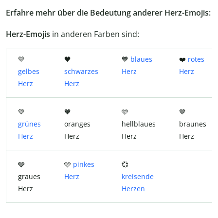
Erfahre mehr über die Bedeutung anderer Herz-Emojis:
Herz-Emojis
in anderen Farben sind:
💛
🖤
💙
blaues
❤️
rotes
gelbes
schwarzes
Herz
Herz
Herz
Herz
💚
🧡
🩵
🤎
grünes
oranges
hellblaues
braunes
Herz
Herz
Herz
Herz
🩶
🩷
pinkes
💞
graues
Herz
kreisende
Herz
Herzen