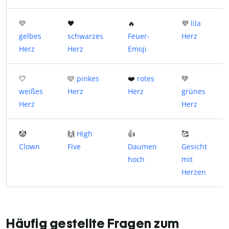
💛
🖤
🔥
💜
lila
gelbes
schwarzes
Feuer-
Herz
Herz
Herz
Emoji
🤍
🩷
pinkes
❤️
rotes
💚
weißes
Herz
Herz
grünes
Herz
Herz
🤡
🙌
High
👍
🥰
Clown
Five
Daumen
Gesicht
hoch
mit
Herzen
Häufig gestellte Fragen zum