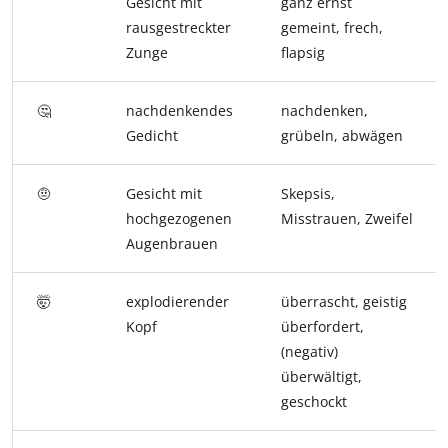
Gesicht mit
ganz ernst
rausgestreckter
gemeint, frech,
Zunge
flapsig
🤔
nachdenkendes
nachdenken,
Gedicht
grübeln, abwägen
🤨
Gesicht mit
Skepsis,
hochgezogenen
Misstrauen, Zweifel
Augenbrauen
🤯
explodierender
überrascht, geistig
Kopf
überfordert,
(negativ)
überwältigt,
geschockt