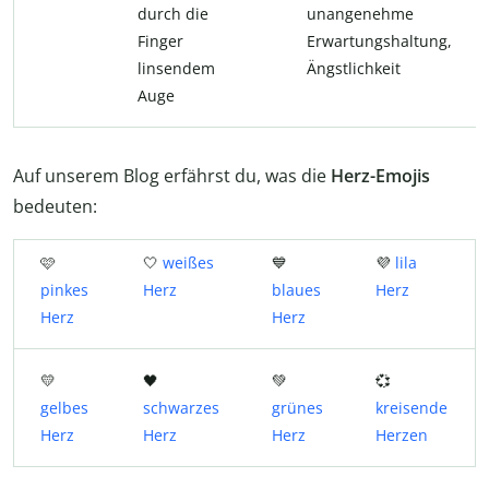
durch die
unangenehme
Finger
Erwartungshaltung,
linsendem
Ängstlichkeit
Auge
Auf unserem Blog erfährst du, was die
Herz-Emojis
bedeuten:
🩷
🤍
weißes
💙
💜
lila
pinkes
Herz
blaues
Herz
Herz
Herz
💛
🖤
💚
💞
gelbes
schwarzes
grünes
kreisende
Herz
Herz
Herz
Herzen