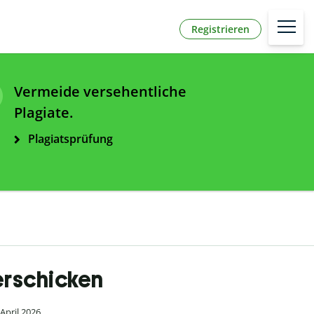
Registrieren
Vermeide versehentliche
Plagiate.
Plagiatsprüfung
Verschicken
 April 2026