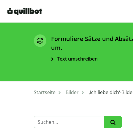
Formuliere Sätze und Absät
um.
Text umschreiben
Startseite
Bilder
,Ich liebe dich‘-Bil