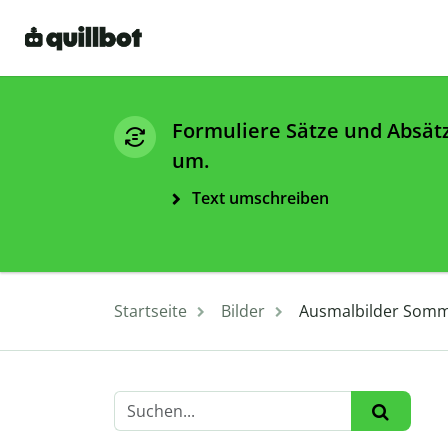
Formuliere Sätze und Absät
um.
Text umschreiben
Startseite
Bilder
Ausmalbilder Somm