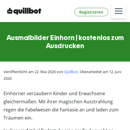
Registrieren
Ausmalbilder Einhorn | kostenlos zum
Ausdrucken
Veröffentlicht am 22. Mai 2026 von
Quillbot
. Überarbeitet am 12. Juni
2026
Einhörner verzaubern Kinder und Erwachsene
gleichermaßen. Mit ihrer magischen Ausstrahlung
regen die Fabelwesen die Fantasie an und laden zum
Träumen ein.