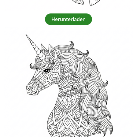
Herunterladen