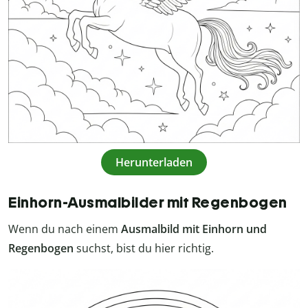
Herunterladen
Einhorn-Ausmalbilder mit Regenbogen
Wenn du nach einem
Ausmalbild mit Einhorn und
Regenbogen
suchst, bist du hier richtig.