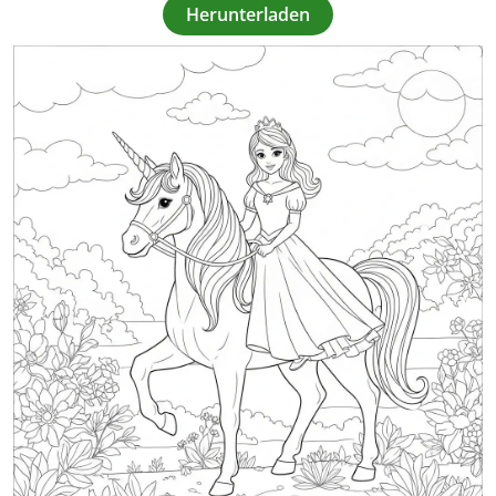
Herunterladen