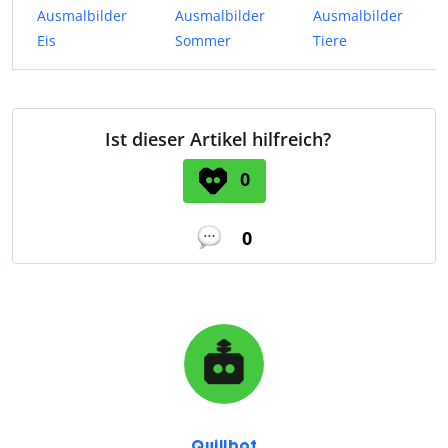
Ausmalbilder
Ausmalbilder
Ausmalbilder
Eis
Sommer
Tiere
Ist dieser Artikel hilfreich?
0
0
Quillbot