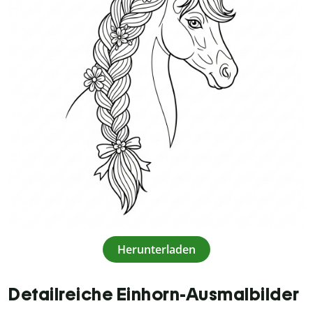
Herunterladen
Detailreiche Einhorn-Ausmalbilder