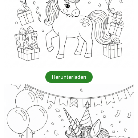
Herunterladen