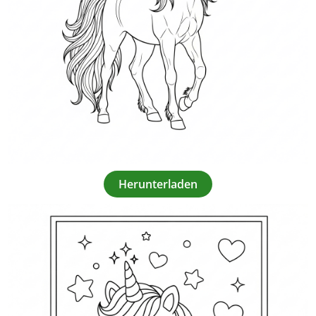
Herunterladen