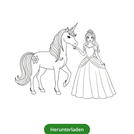
Herunterladen