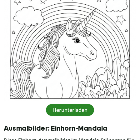
Herunterladen
Ausmalbilder: Einhorn-Mandala