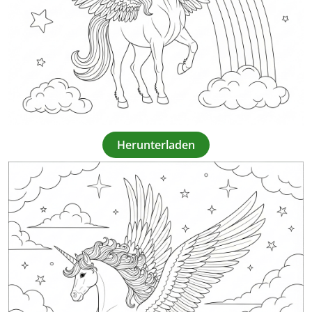
Herunterladen