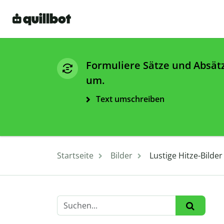
Formuliere Sätze und Absät
um.
Text umschreiben
Startseite
Bilder
Lustige Hitze-Bilde