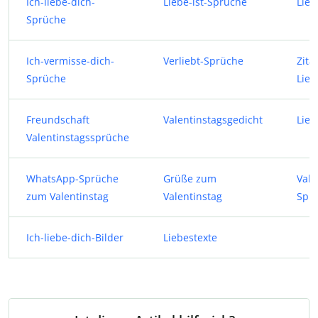
Ich-liebe-dich-
Liebe-ist-Sprüche
Lie
Sprüche
Ich-vermisse-dich-
Verliebt-Sprüche
Zita
Sprüche
Lieb
Freundschaft
Valentinstagsgedicht
Lieb
Valentinstagssprüche
WhatsApp-Sprüche
Grüße zum
Vale
zum Valentinstag
Valentinstag
Spr
Ich-liebe-dich-Bilder
Liebestexte