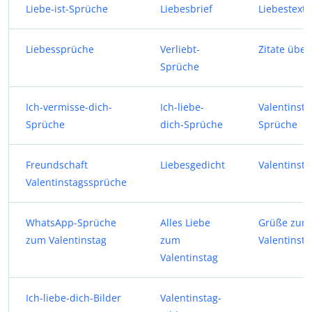
Liebe-ist-Sprüche
Liebesbrief
Liebestexte
Liebessprüche
Verliebt-
Zitate über
Sprüche
Ich-vermisse-dich-
Ich-liebe-
Valentinsta
Sprüche
dich-Sprüche
Sprüche
Freundschaft
Liebesgedicht
Valentinsta
Valentinstagssprüche
WhatsApp-Sprüche
Alles Liebe
Grüße zum
zum Valentinstag
zum
Valentinsta
Valentinstag
Ich-liebe-dich-Bilder
Valentinstag-