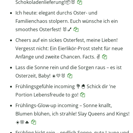
Schokoladenlieferung!📦🐰
Ich heute: elegant durchs Oster- und
Familienchaos stolpern. Euch wünsche ich ein
smoothes Osterfest! 🐰💅
Cheers auf ein sickes Osterfest, meine Lieben!
Vergesst nicht: Ein Eierlikör-Prost steht für neue
Anfänge und zweite Chancen. Facts. ✌️
Lass die Sonne rein und die Sorgen raus – es ist
Osterzeit, Baby! ☀️💛🐰
Frühlingsgefühle incoming 💐🐣 Schick dir ’ne
Portion Lebensfreude to go!
Frühlings-Glow-up incoming – Sonne knallt,
Blumen blühen, ich strahle! Slay Queens and Kings!
☀️🌸🔥
Frühling kickt rein – endlich Sonne, gute Laune und