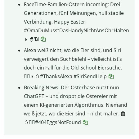
FaceTime-Familien-Ostern incoming: Drei
Generationen, fünf Meinungen, null stabile
Verbindung. Happy Easter!
#OmaDuMusstDasHandyNichtAnsOhrHalten
📱🐣📶
Alexa weiß nicht, wo die Eier sind, und Siri
verweigert den Suchbefehl – vielleicht ist’s
doch ein Fall für die Old-School-Eiersuche.
🤷‍♀️📱🥚#ThanksAlexa #SiriSendHelp
Breaking News: Der Osterhase nutzt nun
ChatGPT – und droppt die Ostereier mit
einem KI-generierten Algorithmus. Niemand
weiß jetzt, wo die Eier sind – nicht mal er. 🤖
🥚🤷‍♂️#404EggsNotFound