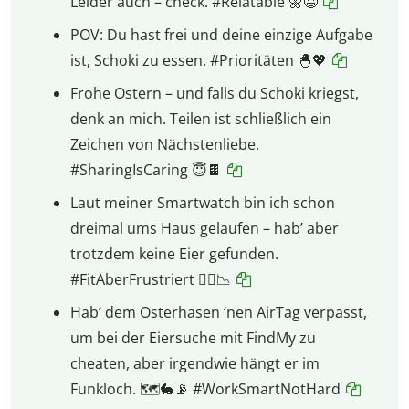
Leider auch – check. #Relatable 🌼😆
POV: Du hast frei und deine einzige Aufgabe
ist, Schoki zu essen. #Prioritäten 🐣💖
Frohe Ostern – und falls du Schoki kriegst,
denk an mich. Teilen ist schließlich ein
Zeichen von Nächstenliebe.
#SharingIsCaring 😇🍫
Laut meiner Smartwatch bin ich schon
dreimal ums Haus gelaufen – hab’ aber
trotzdem keine Eier gefunden.
#FitAberFrustriert 😮‍💨📉
Hab’ dem Osterhasen ‘nen AirTag verpasst,
um bei der Eiersuche mit FindMy zu
cheaten, aber irgendwie hängt er im
Funkloch. 🗺️🐇📡 #WorkSmartNotHard