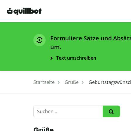
Formuliere Sätze und Absät
um.
Text umschreiben
Startseite
Grüße
Geburtstagswünsch
Grüße