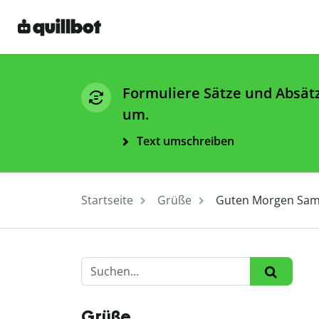
Formuliere Sätze und Absät
um.
Text umschreiben
Startseite
Grüße
Guten Morgen Sams
Grüße