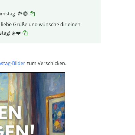
amstag. 🏞️😎
r liebe Grüße und wünsche dir einen
tag! ☀️❤️
tag-Bilder
zum Verschicken.